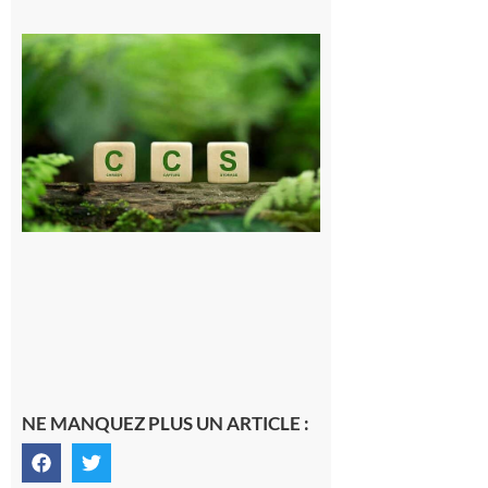
Comminges
et Piémont
Pyrénéen :
Consultation
publique sur
le projet de
stockage
souterrain
de CO2
5 août 2026
NE MANQUEZ PLUS UN ARTICLE :