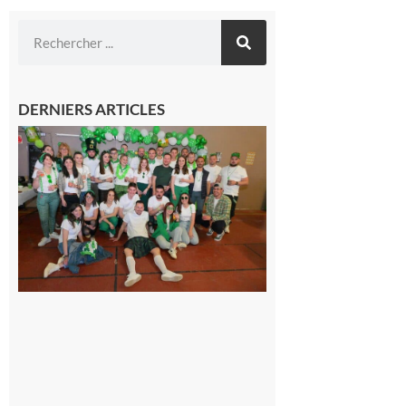
DERNIERS ARTICLES
Boulogne-
sur-Gesse :
Quatre jours
de fête avec
le Comité,
un
programme
exceptionnel
6 août 2026