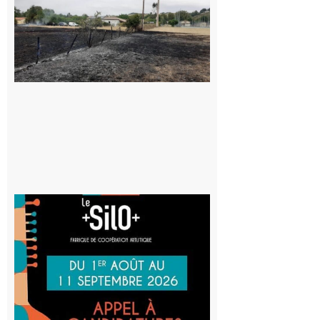
Volvestre : la
commune
appelle à la
vigilance face
au risque
d’incendie
8 août 2026
Aurignac
: La
Cafetière
participe
au projet
Musiques
actuelles
et Tiers-
lieux,