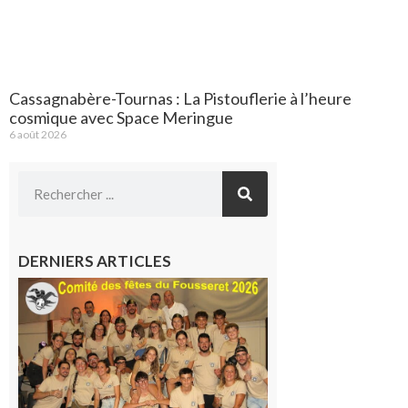
Cassagnabère-Tournas : La Pistouflerie à l’heure
cosmique avec Space Meringue
6 août 2026
DERNIERS ARTICLES
Le
Fousseret :
la Fête de
la Saint-
Pierre est
terminée,
les Vikings
sont