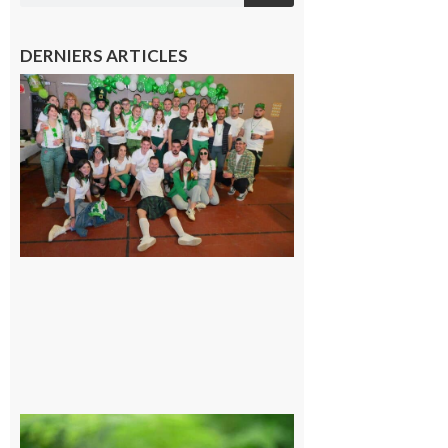
DERNIERS ARTICLES
Boulogne-
sur-Gesse :
Quatre jours
de fête avec
le Comité, un
programme
exceptionnel
6 août 2026
Comminges
et Piémont