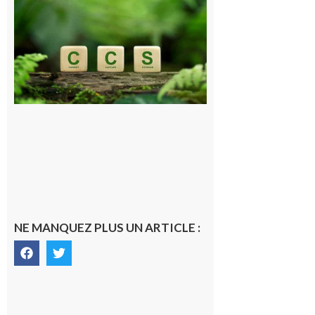
Pyrénéen :
Consultation
publique sur
le projet de
stockage
souterrain
de CO2
5 août 2026
NE MANQUEZ PLUS UN ARTICLE :