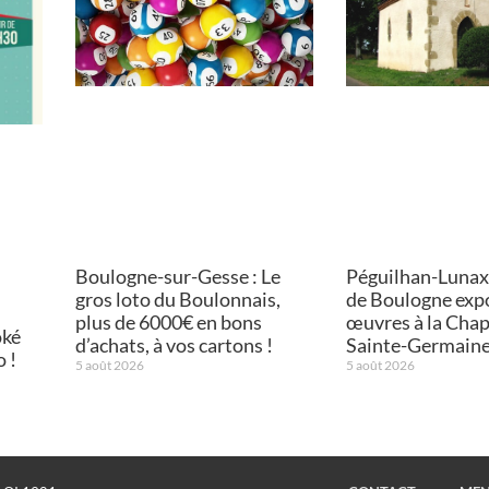
Boulogne-sur-Gesse : Le
Péguilhan-Lunax :
gros loto du Boulonnais,
de Boulogne exp
plus de 6000€ en bons
œuvres à la Chap
oké
d’achats, à vos cartons !
Sainte-Germain
o !
5 août 2026
5 août 2026