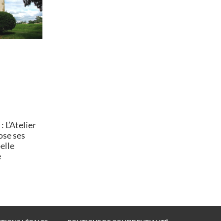
 L’Atelier
ose ses
elle
e