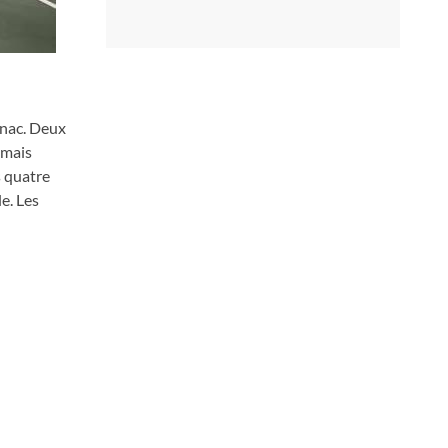
gnac. Deux
 mais
s quatre
e. Les