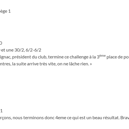
bège 1
/0
0 et une 30/2, 6/2-6/2
ème
ignac, président du club, termine ce challenge à la 3
place de po
res, la suite arrive très vite, on ne lâche rien. »
/1
 garçons, nous terminons donc 4eme ce qui est un beau résultat. Bra