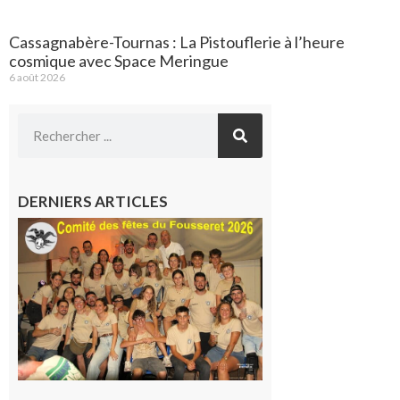
Cassagnabère-Tournas : La Pistouflerie à l’heure
cosmique avec Space Meringue
6 août 2026
DERNIERS ARTICLES
Le
Fousseret :
la Fête de
la Saint-
Pierre est
terminée,
les Vikings
sont
rentrés
chez eux
6 août 2026