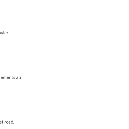
vier.
gnements au
t rosé.