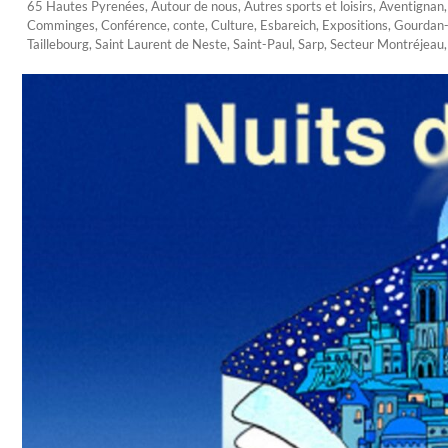
65 Hautes Pyrenées
,
Autour de nous
,
Autres sports et loisirs
,
Aventignan
Comminges
,
Conférence
,
conte
,
Culture
,
Esbareich
,
Expositions
,
Gourdan-
Taillebourg
,
Saint Laurent de Neste
,
Saint-Paul
,
Sarp
,
Secteur Montréjeau