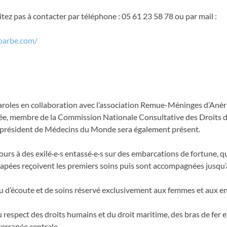
ez pas à contacter par téléphone : 05 61 23 58 78 ou par mail :
barbe.com/
-paroles en collaboration avec l’association Remue-Méninges d’Anèr
née, membre de la Commission Nationale Consultative des Droits
 président de Médecins du Monde sera également présent.
urs à des exilé·e·s entassé·e·s sur des embarcations de fortune, qu
escapées reçoivent les premiers soins puis sont accompagnées jusqu’
eu d’écoute et de soins réservé exclusivement aux femmes et aux en
u respect des droits humains et du droit maritime, des bras de fer 
erranée centrale.