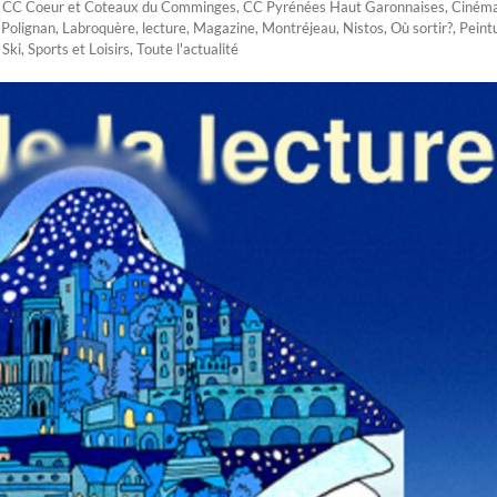
,
CC Coeur et Coteaux du Comminges
,
CC Pyrénées Haut Garonnaises
,
Ciném
Polignan
,
Labroquère
,
lecture
,
Magazine
,
Montréjeau
,
Nistos
,
Où sortir?
,
Peint
,
Ski
,
Sports et Loisirs
,
Toute l'actualité