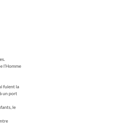
es.
 de l’Homme
i fuient la
à un port
fants, le
entre