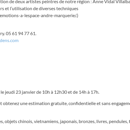
tion de deux artistes peintres de notre région : Anne Vidal Villalb
rs et l’utilisation de diverses techniques
emotions-a-lespace-andre-marquerie/.)
ry. 05 61 94 77 61.
udens.com
 le jeudi 23 janvier de 10h à 12h30 et de 14h à 17h.
t obtenez une estimation gratuite, confidentielle et sans engageme
es, objets chinois, vietnamiens, japonais, bronzes, livres, pendules, 