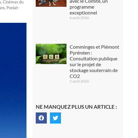
avec le Comité, un
a
,
Cinémas du
programme
ure
,
Ponlat-
exceptionnel
6 août 2026
Comminges et Piémont
Pyrénéen :
Consultation publique
sur le projet de
stockage souterrain de
CO2
5 août 2026
NE MANQUEZ PLUS UN ARTICLE :