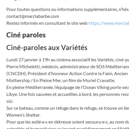
Pour toutes questions ou informations supplémentaires, n’hésit
contact@marclabarbe.com
Restez informés en consultant le site web
https://www.marcla
Ciné paroles
Ciné-paroles aux Variétés
Lundi 27 janvier à 19h au cinéma associatif les Variétés, ciné
Pierre Micheletti, médecin, administrateur de SOS Méditerra
(CNCDH), Président d’honneur Action Contre la Faim, Ancien
Mothership / En Pleine Mer, un film de Muriel Cravatte.
En pleine Méditerranée, l’équipage de l’Ocean Viking porte seco
Libye. Une fois sauvées et accueillies à bord, les personnes r
sûr.
Sur ce bateau, comme un refuge dans le refuge, se trouve un li
Women’s Shelter.
Pour que les exilé·e·s en détresse soient secouru·e·s, au nom d
autorités et humanitaires se jouent quotidiennement en Médit