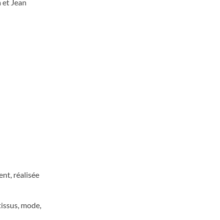
a et Jean
nt, réalisée
tissus, mode,