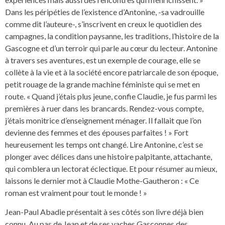
Dans les péripéties de l’existence d’Antonine, -sa vadrouille
comme dit l’auteure-, s’inscrivent en creux le quotidien des
campagnes, la condition paysanne, les traditions, l’histoire de la
Gascogne et d’un terroir qui parle au cœur du lecteur. Antonine
à travers ses aventures, est un exemple de courage, elle se
collète à la vie et à la société encore patriarcale de son époque,
petit rouage de la grande machine féministe qui se met en
route. « Quand j’étais plus jeune, confie Claudie, je fus parmi les
premières à ruer dans les brancards. Rendez-vous compte,
j’étais monitrice d’enseignement ménager. Il fallait que l’on
devienne des femmes et des épouses parfaites ! » Fort
heureusement les temps ont changé. Lire Antonine, c’est se
plonger avec délices dans une histoire palpitante, attachante,
qui comblera un lectorat éclectique. Et pour résumer au mieux,
laissons le dernier mot à Claudie Mothe-Gautheron : « Ce
roman est vraiment pour tout le monde ! »
Jean-Paul Abadie présentait à ses côtés son livre déjà bien
connu, Au pas de Jean et de ses vaches Gasconnes des