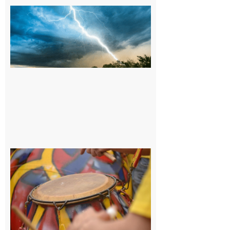
09/08/26 :
Vigilance
météorologique
orange pour
orages sur le
département de
la Haute-
Garonne
9 août 2026
Latoue :
Initiation
à la
batucada,
pour
apprendre
les
rythmes