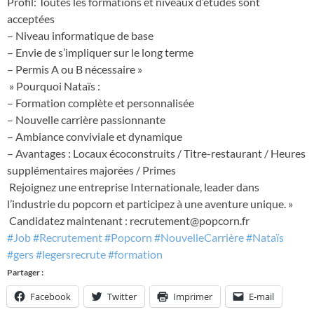
Profil: Toutes les formations et niveaux d’études sont
acceptées
– Niveau informatique de base
– Envie de s’impliquer sur le long terme
– Permis A ou B nécessaire »
» Pourquoi Nataïs :
– Formation complète et personnalisée
– Nouvelle carrière passionnante
– Ambiance conviviale et dynamique
– Avantages : Locaux écoconstruits / Titre-restaurant / Heures
supplémentaires majorées / Primes
Rejoignez une entreprise Internationale, leader dans
l’industrie du popcorn et participez à une aventure unique. »
Candidatez maintenant :
recrutement@popcorn.fr
#Job
#Recrutement
#Popcorn
#NouvelleCarrière
#Nataïs
#gers
#legersrecrute
#formation
Partager :
Facebook
Twitter
Imprimer
E-mail