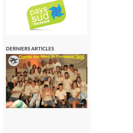
DERNIERS ARTICLES
Le
Fousseret :
la Fête de
la Saint-
Pierre est
terminée,
les Vikings
sont
rentrés
chez eux
6 août 2026