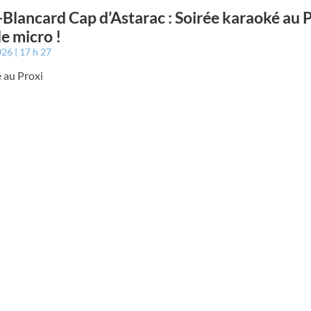
-Blancard Cap d’Astarac : Soirée karaoké au P
le micro !
026
17 h 27
 au Proxi