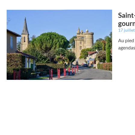
Saint
gourm
17 juille
Au pied 
agendas