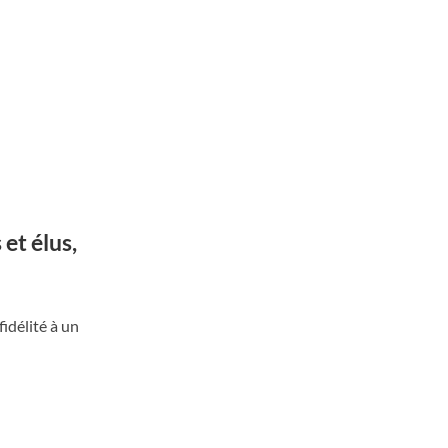
et élus,
idélité à un