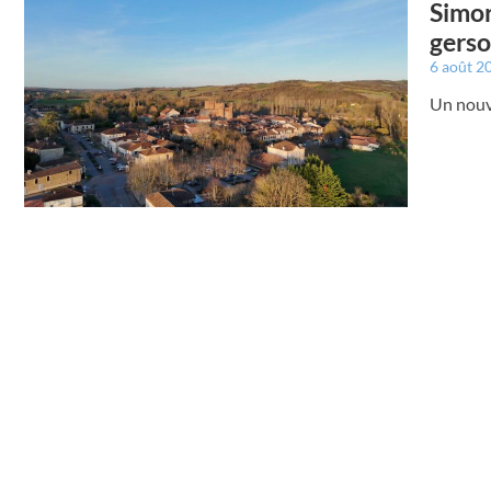
Simor
gerso
6 août 2
Un nouv