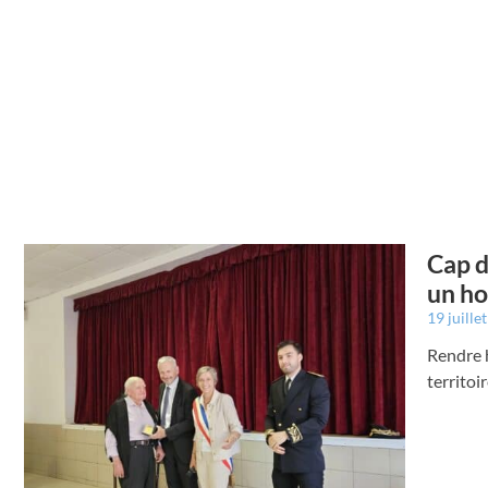
Cap d
un ho
19 juille
Rendre 
territoi