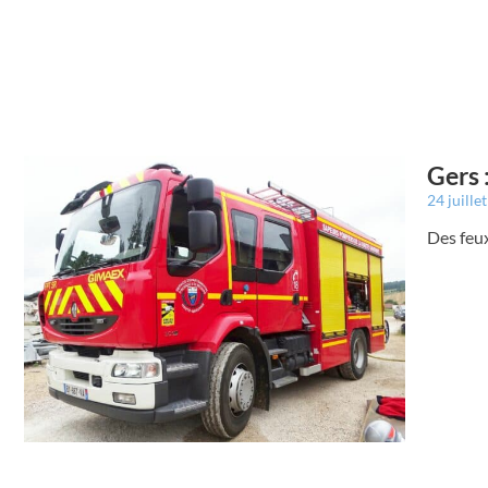
Gers 
24 juille
Des feux