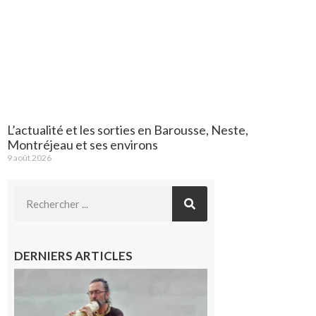
L’actualité et les sorties en Barousse, Neste,
Montréjeau et ses environs
9 août 2026
DERNIERS ARTICLES
Aurignac :
Flûtes
ancestrales
et