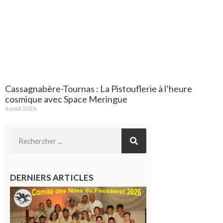
Cassagnabère-Tournas : La Pistouflerie à l’heure
cosmique avec Space Meringue
6 août 2026
DERNIERS ARTICLES
Le
Fousseret :
la Fête de
la Saint-