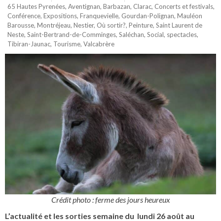
65 Hautes Pyrenées
,
Aventignan
,
Barbazan
,
Clarac
,
Concerts et festivals
,
Conférence
,
Expositions
,
Franquevielle
,
Gourdan-Polignan
,
Mauléon
Barousse
,
Montréjeau
,
Nestier
,
Où sortir?
,
Peinture
,
Saint Laurent de
Neste
,
Saint-Bertrand-de-Comminges
,
Saléchan
,
Social
,
spectacles
,
Tibiran-Jaunac
,
Tourisme
,
Valcabrère
Crédit photo : ferme des jours heureux
L’actualité et les sorties semaine du lundi 26 août au