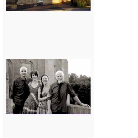
Rieux-
Volvestre
« Canaletto »
en concert !
7 août 2026