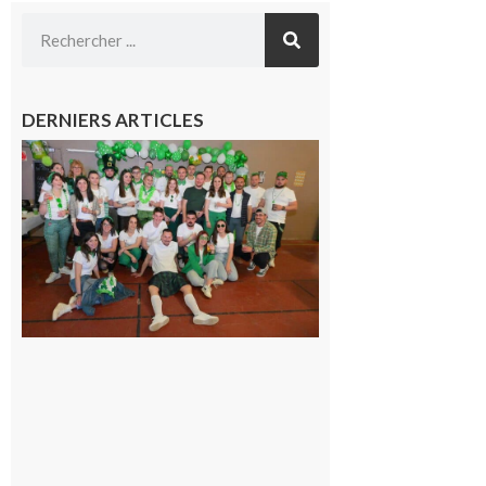
DERNIERS ARTICLES
Boulogne-
sur-Gesse :
Quatre jours
de fête avec
le Comité, un
programme
exceptionnel
6 août 2026