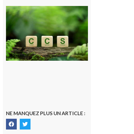
Comminges
et Piémont
Pyrénéen :
Consultation
publique sur
le projet de
stockage
souterrain
de CO2
5 août 2026
NE MANQUEZ PLUS UN ARTICLE :