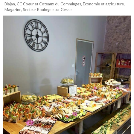
Blajan
,
CC Coeur et Coteaux du Comminges
,
Économie et agriculture
,
Magazine
,
Secteur Boulogne sur Gesse