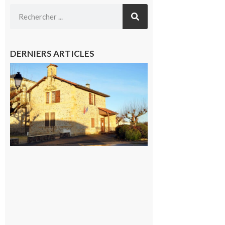
DERNIERS ARTICLES
Franquevielle
: La fête au
village !
7 août 2026