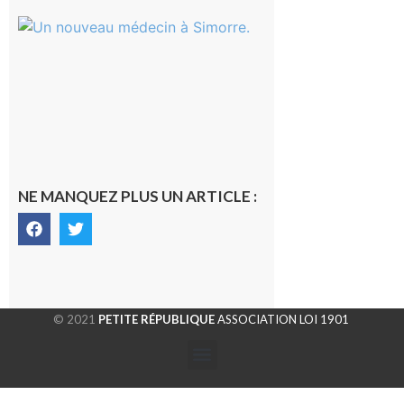
Simorre :
Un
nouveau
médecin
généraliste
dans la cité
gersoise
6 août 2026
NE MANQUEZ PLUS UN ARTICLE :
© 2021
PETITE RÉPUBLIQUE
ASSOCIATION LOI 1901