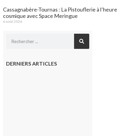
Cassagnabère-Tournas : La Pistouflerie à l’heure
cosmique avec Space Meringue
6 août 2026
DERNIERS ARTICLES
Le
Fousseret :
la Fête de
la Saint-
Pierre est
terminée,
les Vikings
sont
rentrés
chez eux
6 août 2026