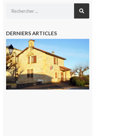
DERNIERS ARTICLES
Franquevielle
: La fête au
village !
7 août 2026