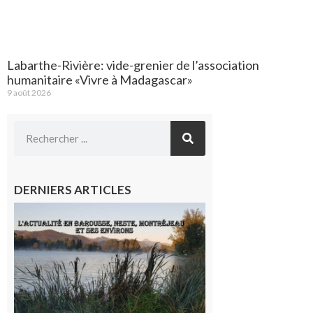
Labarthe-Rivière: vide-grenier de l’association
humanitaire «Vivre à Madagascar»
9 août 2026
DERNIERS ARTICLES
L’actualité
et les
sorties en
Barousse,
Neste,
Montréjeau
et ses
environs