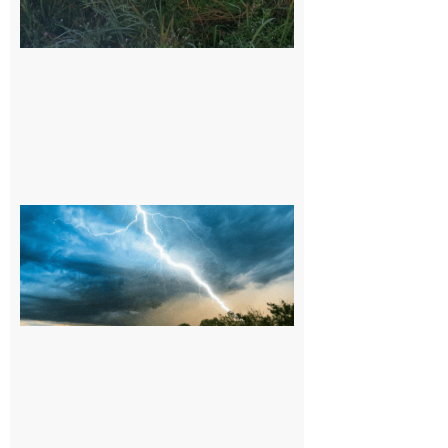
9 août 2026
09/08/26 :
Vigilance
météorologique
orange pour
orages sur le
département de
la Haute-
Garonne
9 août 2026