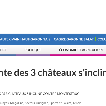
 AUTERIVAIN HAUT-GARONNAIS
CAGIRE GARONNE SALAT
COEU
STICE
POLITIQUE
ÉCONOMIE ET AGRICULTURE
nte des 3 châteaux s’incli
 DES 3 CHÂTEAUX S’INCLINE CONTRE MONTESTRUC
minges
,
Magazine
,
Secteur Aurignac
,
Sports et Loisirs
,
Tennis