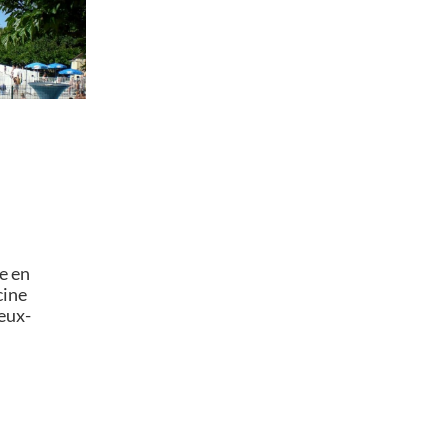
e en
cine
eux-