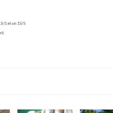
15/1 et un 15/5
il.