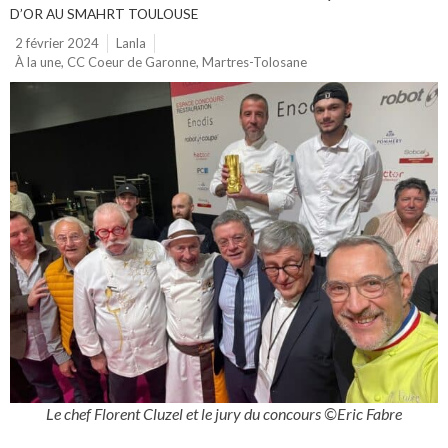
D’OR AU SMAHRT TOULOUSE
2 février 2024
Lanla
À la une
,
CC Coeur de Garonne
,
Martres-Tolosane
Le chef Florent Cluzel et le jury du concours ©Eric Fabre