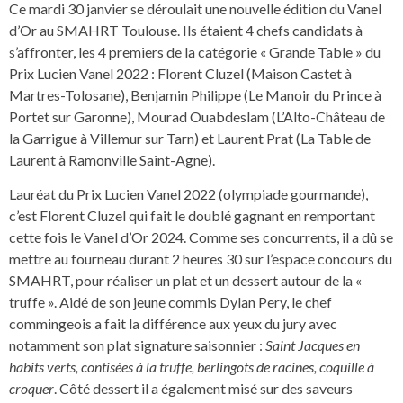
Ce mardi 30 janvier se déroulait une nouvelle édition du Vanel
d’Or au SMAHRT Toulouse. Ils étaient 4 chefs candidats à
s’affronter, les 4 premiers de la catégorie « Grande Table » du
Prix Lucien Vanel 2022 : Florent Cluzel (Maison Castet à
Martres-Tolosane), Benjamin Philippe (Le Manoir du Prince à
Portet sur Garonne), Mourad Ouabdeslam (L’Alto-Château de
la Garrigue à Villemur sur Tarn) et Laurent Prat (La Table de
Laurent à Ramonville Saint-Agne).
Lauréat du Prix Lucien Vanel 2022 (olympiade gourmande),
c’est Florent Cluzel qui fait le doublé gagnant en remportant
cette fois le Vanel d’Or 2024. Comme ses concurrents, il a dû se
mettre au fourneau durant 2 heures 30 sur l’espace concours du
SMAHRT, pour réaliser un plat et un dessert autour de la «
truffe ». Aidé de son jeune commis Dylan Pery, le chef
commingeois a fait la différence aux yeux du jury avec
notamment son plat signature saisonnier :
Saint Jacques en
habits verts, contisées à la truffe, berlingots de racines, coquille à
croquer
. Côté dessert il a également misé sur des saveurs