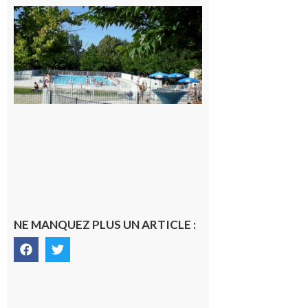
Une soirée
festive en
nocturne à
la piscine
municipale
de Rieux-
Volvestre.
7 août 2026
NE MANQUEZ PLUS UN ARTICLE :