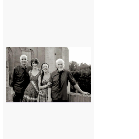
Rieux-
Volvestre
« Canaletto »
en concert !
7 août 2026