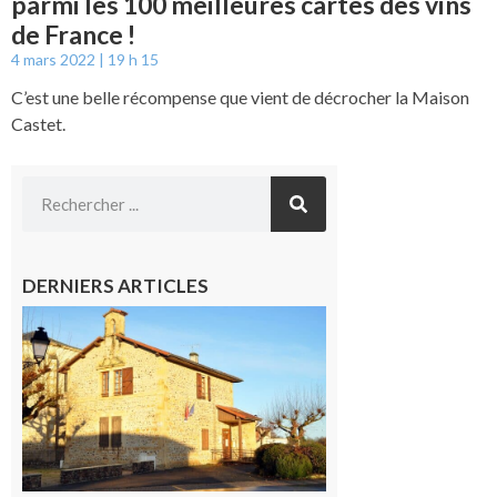
parmi les 100 meilleures cartes des vins
de France !
4 mars 2022
19 h 15
C’est une belle récompense que vient de décrocher la Maison
Castet.
DERNIERS ARTICLES
Franquevielle
: La fête au
village !
7 août 2026