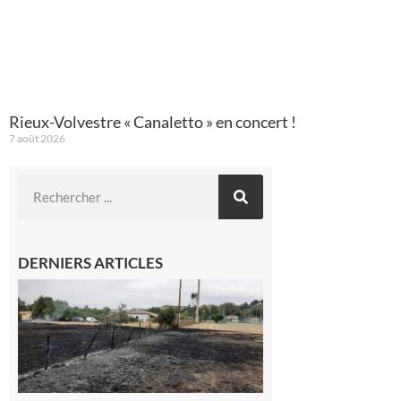
Rieux-Volvestre « Canaletto » en concert !
7 août 2026
DERNIERS ARTICLES
Montesquieu-
Volvestre : la
commune
appelle à la
vigilance face
au risque
d’incendie