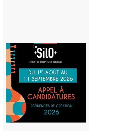
8 août 2026
Aurignac
: La
Cafetière
participe
au projet
Musiques
actuelles
et Tiers-
lieux,
avec le
SilO
8 août 2026