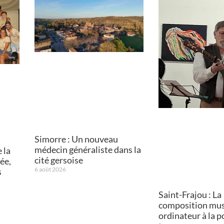
Simorre : Un nouveau
médecin généraliste dans la
 la
cité gersoise
ée,
6 août 2026
s
Saint-Frajou : La
composition mus
ordinateur à la p