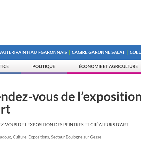
 AUTERIVAIN HAUT-GARONNAIS
CAGIRE GARONNE SALAT
COEU
STICE
POLITIQUE
ÉCONOMIE ET AGRICULTURE
endez-vous de l’expositio
rt
Z-VOUS DE L’EXPOSITION DES PEINTRES ET CRÉATEURS D’ART
iadoux
,
Culture
,
Expositions
,
Secteur Boulogne sur Gesse