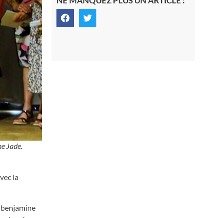
NE MANQUEZ PLUS UN ARTICLE :
ne Jade.
vec la
e benjamine