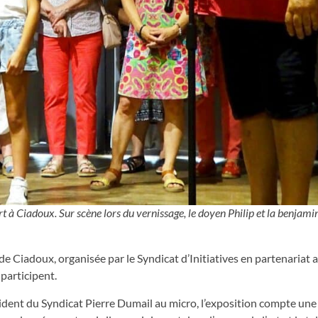
art à Ciadoux. Sur scène lors du vernissage, le doyen Philip et la benjami
 de Ciadoux, organisée par le Syndicat d’Initiatives en partenariat a
 participent.
sident du Syndicat Pierre Dumail au micro, l’exposition compte un