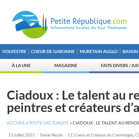
VOLVESTRE
COEUR DE GARONNE
MURETAIN AGGLO
BASSIN
À LA UNE
MAGAZINE
FAITS DIVERS / JU
Ciadoux : Le talent au r
peintres et créateurs d’a
ACCUEIL
»
TOUTE L’ACTUALITÉ
»
CIADOUX : LE TALENT AU RENDE
13 juillet 2023
Sylvie Nicola
CC Coeur et Coteaux du Comminges
,
C