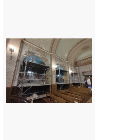
Pas de
célébration
du 15 août
cette
année à
l’Aouach
7 août 2026