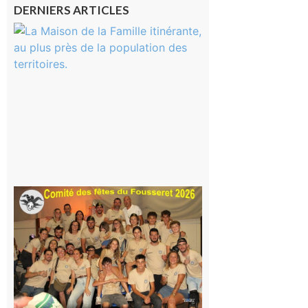
DERNIERS ARTICLES
Castelnau-
Magnoac :
La rentrée
scolaire ?
Même pas
peur, avec
la Maison
de la
Famille
itinérante
7 août 2026
Le
Fousseret :
la Fête de
la Saint-
Pierre est
terminée,
les Vikings
sont
rentrés