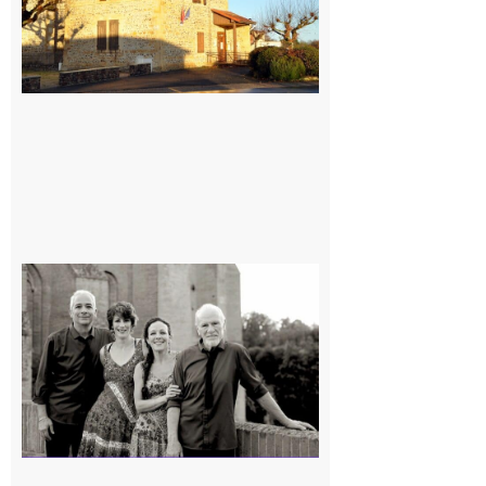
Rieux-
Volvestre
« Canaletto »
en concert !
7 août 2026