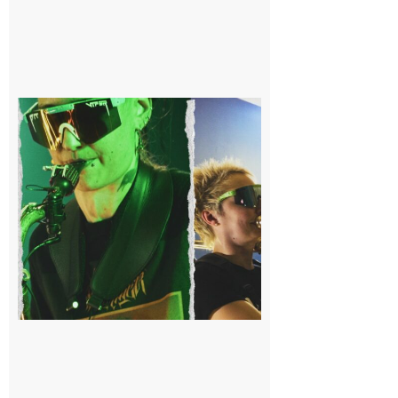
Cassagnabère-
Tournas : La
Pistouflerie à
l’heure
cosmique avec
Space
Meringue
6 août 2026