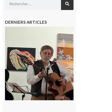
DERNIERS ARTICLES
Saint-Frajou
: La
composition
musicale par
ordinateur à
la portée de
tous
6 août 2026