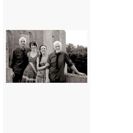
Rieux-
Volvestre
« Canaletto »
en concert !
7 août 2026