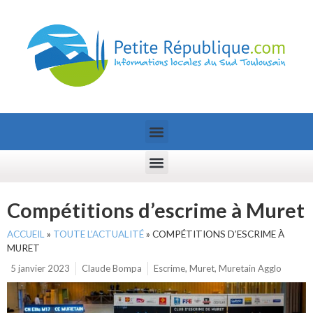
Compétitions d’escrime à Muret
ACCUEIL
»
TOUTE L’ACTUALITÉ
»
COMPÉTITIONS D’ESCRIME À
MURET
5 janvier 2023
Claude Bompa
Escrime
,
Muret
,
Muretain Agglo