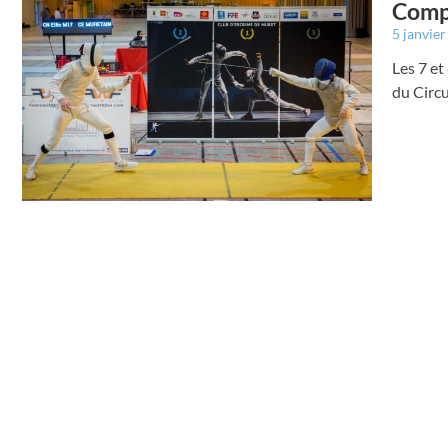
Compé
5 janvie
Les 7 et
du Circ