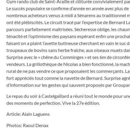
Gym rando club de Saint-Araille et clôturée convivialement par 
Le succès populaire se confirme d’année en année avec plus de 
nombreux acheteurs venus à midi à Sénarens au traditionnel ma
ont été plébiscités. Le circuit tracé par l’expertise de Bernard 
parcours parfaitement maîtrisées. Sécheresse oblige, les chaum
ténacité et l’optimisme des paysans espérant enfin une procha
faisant on a plaint l’avette butineuse cherchant en vain le suc d
troupeaux de bovins sans herbe fraîche, aux oiseaux muets dans
Surprise avec le « chêne du Comminges » et ses 6m de circonféren
vendeurs. La grillothèque de Nicolas a bien fonctionné, la mach
rural de ne pas vendre ce que proposaient les commerçants. La
fort appréciés tout comme la navette de Bernard. Surprise agré
d’information sur les gestes qui sauvent proposés par Groupa
Le repas du soir à Castelgaillard a réuni tout le monde pour 
des moments de perfection. Vive la 27e édition.
Article: Alain Laguens
Photos: Raoul Denax