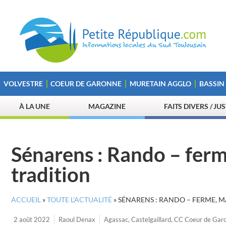
VOLVESTRE
COEUR DE GARONNE
MURETAIN AGGLO
BASSIN
À LA UNE
MAGAZINE
FAITS DIVERS / JU
Sénarens : Rando – fer
tradition
ACCUEIL
»
TOUTE L’ACTUALITÉ
»
SÉNARENS : RANDO – FERME, 
2 août 2022
Raoul Denax
Agassac
,
Castelgaillard
,
CC Coeur de Gar