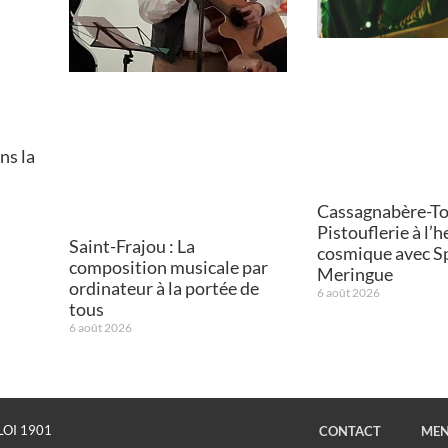
ns la
Cassagnabère-Tou
Pistouflerie à l’
Saint-Frajou : La
cosmique avec S
composition musicale par
Meringue
ordinateur à la portée de
6 août 2026
tous
6 août 2026
LOI 1901
CONTACT
MEN