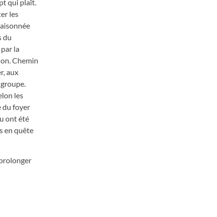
t qui plaît.
er les
 raisonnée
s du
par la
tion. Chemin
r, aux
 groupe.
elon les
e du foyer
u ont été
es en quête
 prolonger