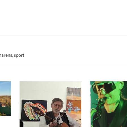
narens
,
sport