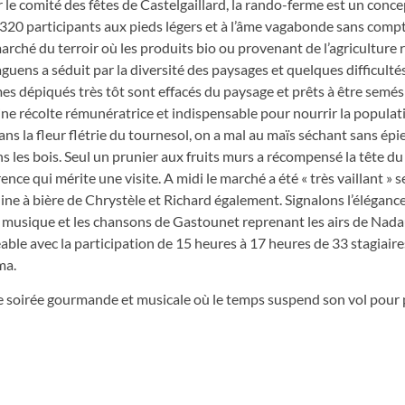
le comité des fêtes de Castelgaillard, la rando-ferme est un concep
320 participants aux pieds légers et à l’âme vagabonde sans compt
rché du terroir où les produits bio ou provenant de l’agriculture
Laguens a séduit par la diversité des paysages et quelques difficulté
es dépiqués très tôt sont effacés du paysage et prêts à être semés 
ine récolte rémunératrice et indispensable pour nourrir la popula
ans la fleur flétrie du tournesol, on a mal au maïs séchant sans épie
 les bois. Seul un prunier aux fruits murs a récompensé la tête du
ce qui mérite une visite. A midi le marché a été « très vaillant » s
ine à bière de Chrystèle et Richard également. Signalons l’éléganc
 musique et les chansons de Gastounet reprenant les airs de Nada
able avec la participation de 15 heures à 17 heures de 33 stagiair
ma.
une soirée gourmande et musicale où le temps suspend son vol pour