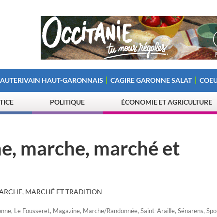
 AUTERIVAIN HAUT-GARONNAIS
CAGIRE GARONNE SALAT
COEU
STICE
POLITIQUE
ÉCONOMIE ET AGRICULTURE
me, marche, marché et
MARCHE, MARCHÉ ET TRADITION
onne
,
Le Fousseret
,
Magazine
,
Marche/Randonnée
,
Saint-Araille
,
Sénarens
,
Spor