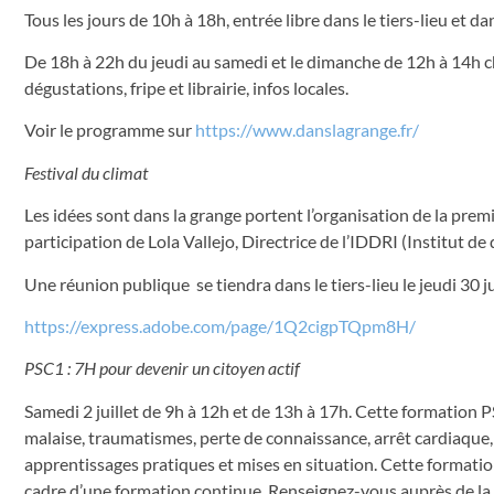
Tous les jours de 10h à 18h, entrée libre dans le tiers-lieu et 
De 18h à 22h du jeudi au samedi et le dimanche de 12h à 14h ch
dégustations, fripe et librairie, infos locales.
Voir le programme sur
https://www.danslagrange.fr/
Festival du climat
Les idées sont dans la grange portent l’organisation de la premi
participation de Lola Vallejo, Directrice de l’IDDRI (Institut d
Une réunion publique se tiendra dans le tiers-lieu le jeudi 30 j
https://express.adobe.com/page/1Q2cigpTQpm8H/
PSC1 : 7H pour devenir un citoyen actif
Samedi 2 juillet de 9h à 12h et de 13h à 17h. Cette formation P
malaise, traumatismes, perte de connaissance, arrêt cardiaque, 
apprentissages pratiques et mises en situation. Cette formati
cadre d’une formation continue. Renseignez-vous auprès de la P