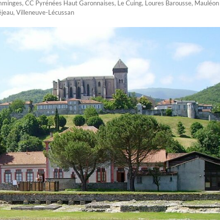
mminges
,
CC Pyrénées Haut Garonnaises
,
Le Cuing
,
Loures Barousse
,
Mauléon
éjeau
,
Villeneuve-Lécussan