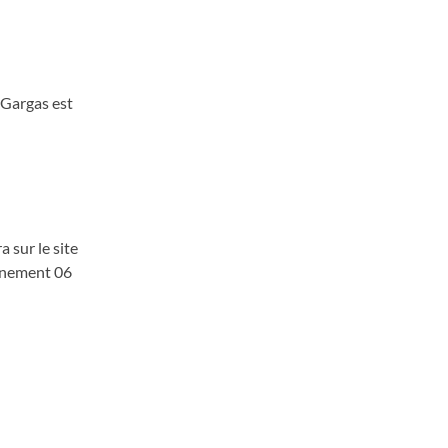
e Gargas est
 sur le site
onnement 06