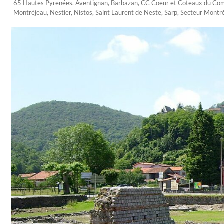
65 Hautes Pyrenées
,
Aventignan
,
Barbazan
,
CC Coeur et Coteaux du Co
Montréjeau
,
Nestier
,
Nistos
,
Saint Laurent de Neste
,
Sarp
,
Secteur Montr