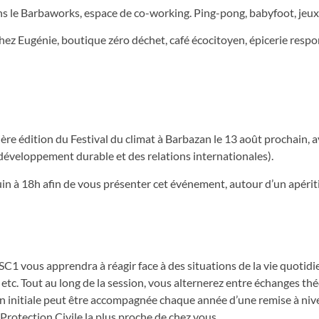
dans le Barbaworks, espace de co-working. Ping-pong, babyfoot, jeux
ez Eugénie, boutique zéro déchet, café écocitoyen, épicerie respo
ère édition du Festival du climat à Barbazan le 13 août prochain, a
e développement durable et des relations internationales).
uin à 18h afin de vous présenter cet événement, autour d’un apériti
SC1 vous apprendra à réagir face à des situations de la vie quotidi
etc. Tout au long de la session, vous alternerez entre échanges th
on initiale peut être accompagnée chaque année d’une remise à niv
rotection Civile la plus proche de chez vous.