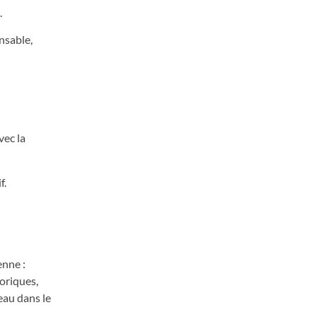
.
nsable,
vec la
f.
enne :
éoriques,
eau dans le