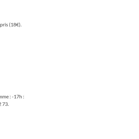
pris (18€).
mme : -17h :
2 73.