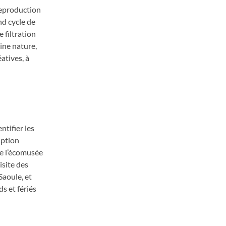
 reproduction
nd cycle de
 filtration
ine nature,
atives, à
ntifier les
iption
de l’écomusée
isite des
Saoule, et
s et fériés