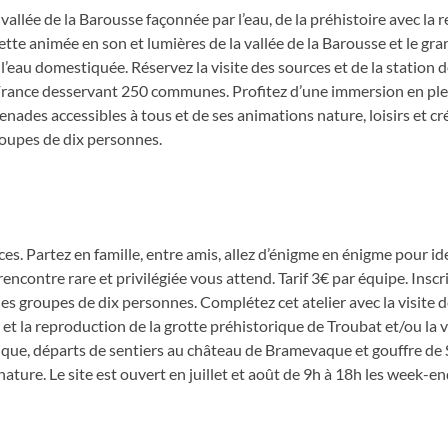
 vallée de la Barousse façonnée par l’eau, de la préhistoire avec la
tte animée en son et lumières de la vallée de la Barousse et le gra
l’eau domestiquée. Réservez la visite des sources et de la station de
n France desservant 250 communes. Profitez d’une immersion en ple
des accessibles à tous et de ses animations nature, loisirs et cré
roupes de dix personnes.
s. Partez en famille, entre amis, allez d’énigme en énigme pour ide
encontre rare et privilégiée vous attend. Tarif 3€ par équipe. Inscr
les groupes de dix personnes. Complétez cet atelier avec la visite 
i et la reproduction de la grotte préhistorique de Troubat et/ou la v
nique, départs de sentiers au château de Bramevaque et gouffre de 
ture. Le site est ouvert en juillet et août de 9h à 18h les week-end