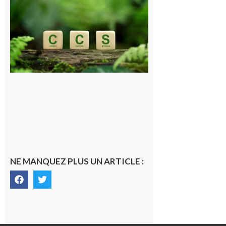
Pyrénéen :
Consultation
publique sur
le projet de
stockage
souterrain
de CO2
5 août 2026
NE MANQUEZ PLUS UN ARTICLE :