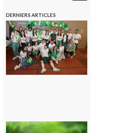
DERNIERS ARTICLES
Boulogne-
sur-Gesse :
Quatre jours
de fête avec
le Comité, un
programme
exceptionnel
6 août 2026
Comminges
et Piémont