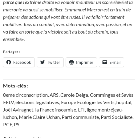
parce que l’extrême droite va vouloir maintenir un score élevé et la
macronie va aussi se mobiliser. Emmanuel Macron est en train de
préparer des actions qui vont être rudes. Il va falloir fortement
mobiliser. Tous au combat, avec détermination, avec passion, et on
va faire en sorte que la victoire soit au bout du chemin, tous
ensemble
».
Partager :
Facebook
Twitter
Imprimer
E-mail
Mots-clés :
8eme circonscription
,
ARS
,
Carole Delga
,
Comminges et Savès
,
EELV
,
élections législatives
,
Europe Ecologie les Verts
,
hopital
,
Joël Aviragnet
,
la France insoumise
,
LFI
,
ligne montréjeau-
luchon
,
Marie Claire Uchan
,
Parti communiste
,
Parti Socialiste
,
PCF
,
PS