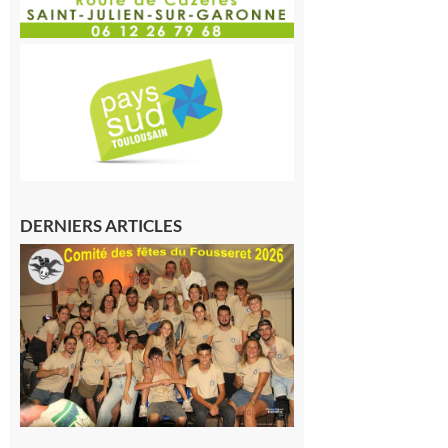
DERNIERS ARTICLES
Le
Fousseret :
la Fête de
la Saint-
Pierre est
terminée,
les Vikings
sont
rentrés
chez eux
6 août 2026