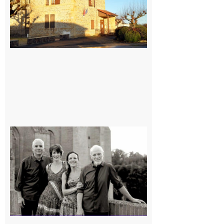
Rieux-
Volvestre
« Canaletto »
en concert !
7 août 2026