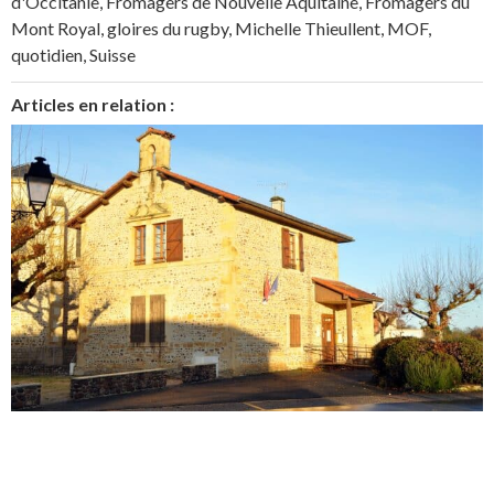
d'Occitanie
,
Fromagers de Nouvelle Aquitaine
,
Fromagers du
Mont Royal
,
gloires du rugby
,
Michelle Thieullent
,
MOF
,
quotidien
,
Suisse
Articles en relation :