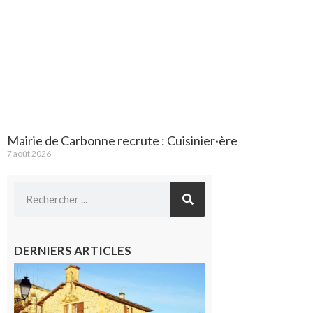
Mairie de Carbonne recrute : Cuisinier·ère
7 août 2026
DERNIERS ARTICLES
Franquevielle
: La fête au
village !
7 août 2026