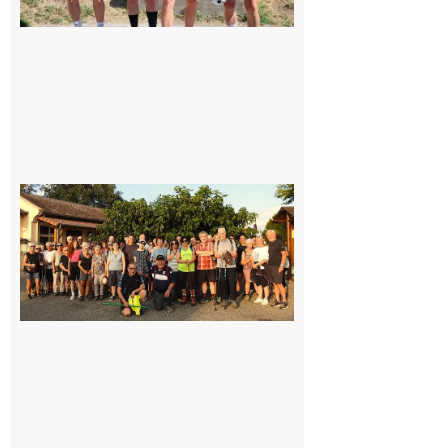
Saint-
Araille :
la
dernière
rando à
la
fraîche
de la
saison
était à
Cazac
8 août
2026