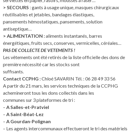
serviettes en papier, rasoirs, mousses à raser…
> SECOURS
: gants à usage unique, masques chirurgicaux
réutilisables et jetables, bandages élastiques,
pansements hémostatiques, pansements, solution
antiseptique…
> ALIMENTATION :
aliments instantanés, barres
énergétiques, fruits secs, conserves, vermicelles, céréales…
PAS DE COLLECTE DE VETEMENTS !
Les vêtements ont été retirés de la liste officielle des dons de
première nécessité car les stocks sont
suffisants.
Contact CCPHG :
Chloé SAVARIN Tél. : 06 28 49 33 56
A partir du 21 mars, les services techniques de la CCPHG
achemineront tous les dons collectés dans les
communes sur 3 plateformes de tri :
–
A Salles-et-Pratviel
–
A Saint-Béat-Lez
–
A Gourdan-Polignan
– Les agents intercommunaux effectueront le tri des matériels