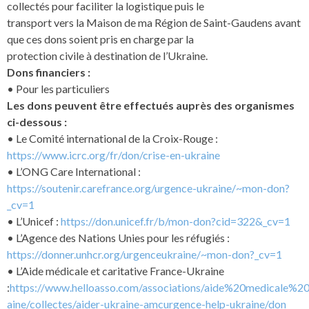
collectés pour faciliter la logistique puis le
transport vers la Maison de ma Région de Saint-Gaudens avant
que ces dons soient pris en charge par la
protection civile à destination de l’Ukraine.
Dons financiers :
• Pour les particuliers
Les dons peuvent être effectués auprès des organismes
ci-dessous :
• Le Comité international de la Croix-Rouge :
https://www.icrc.org/fr/don/crise-en-ukraine
• L’ONG Care International :
https://soutenir.carefrance.org/urgence-ukraine/~mon-don?
_cv=1
• L’Unicef :
https://don.unicef.fr/b/mon-don?cid=322&_cv=1
• L’Agence des Nations Unies pour les réfugiés :
https://donner.unhcr.org/urgenceukraine/~mon-don?_cv=1
• L’Aide médicale et caritative France-Ukraine
:
https://www.helloasso.com/associations/aide%20medicale%2
aine/collectes/aider-ukraine-amcurgence-help-ukraine/don