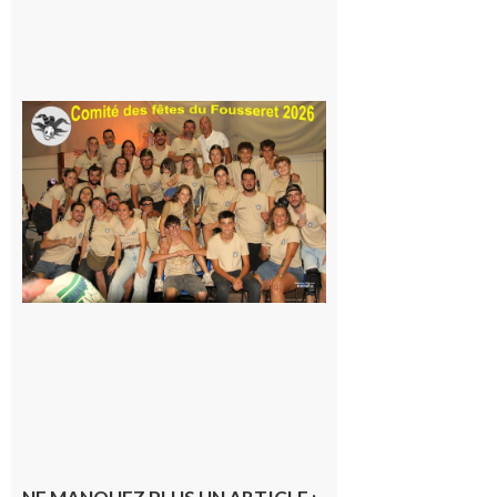
Famille
itinérante
7 août 2026
Le
Fousseret :
la Fête de
la Saint-
Pierre est
terminée,
les Vikings
sont
rentrés
chez eux
6 août 2026