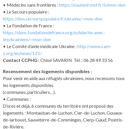
• Médecins sans frontières :
https://soutenir.msf.fr/b/mon-don
• Le Secours populaire :
https://don.secourspopulaire.fr/ukraine/~mon-don
• La Fondation de France :
https://dons.fondationdefrance.org/solidarite-avec-
lesukrainiens/~mon-don
• Le Comité d’aide médicale Ukraine :
http://www.cam-
z.org/en/news/121/
Contact CCPHG :
Chloé SAVARIN Tél. : 06 28 49 33 56
Recensement des logements disponibles :
Pour venir en aide aux réfugiés ukrainiens, nous recensons tous
les logements disponibles
(communes, particuliers…).
• Communes :
D’ores et déjà, 6 communes du territoire ont proposé des
logements : Montauban-de-Luchon, Cier-de-Luchon, Gouaux-
de-larboust, Sauveterre-de-Comminges, Cierp-Gaud, Pointis-
de-Rivière.