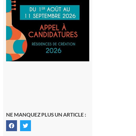
au projet
Musiques
actuelles
et Tiers-
lieux,
avec le
SilO
8 août 2026
NE MANQUEZ PLUS UN ARTICLE :