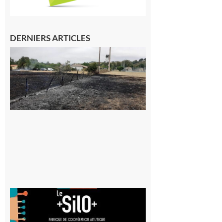
DERNIERS ARTICLES
Montesquieu-
Volvestre : la
commune
appelle à la
vigilance face
au risque
d’incendie
8 août 2026
Aurignac
: La
Cafetière
participe