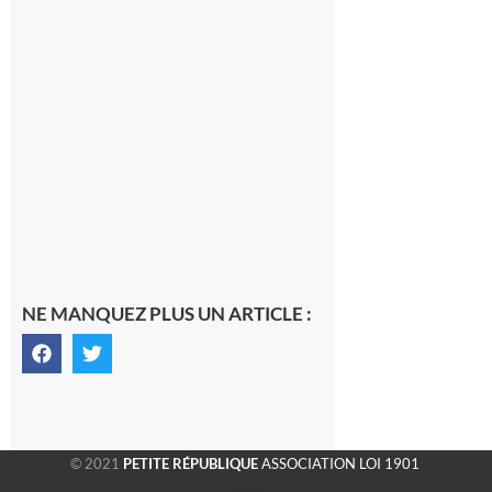
Saint-
Araille :
la
dernière
rando à
la
fraîche
de la
saison
était à
Cazac
8 août
2026
NE MANQUEZ PLUS UN ARTICLE :
© 2021
PETITE RÉPUBLIQUE
ASSOCIATION LOI 1901