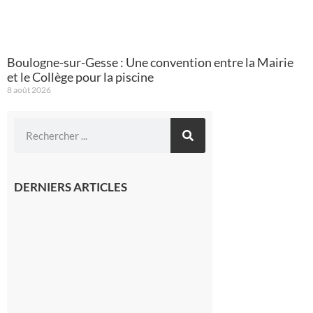
Boulogne-sur-Gesse : Une convention entre la Mairie
et le Collège pour la piscine
8 août 2026
DERNIERS ARTICLES
Montréjeau
: Les sorties
du
Montréjeau
cyclo club
8 août 2026