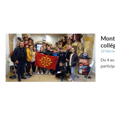
Montr
collé
12 févri
Du 4 au 
particip