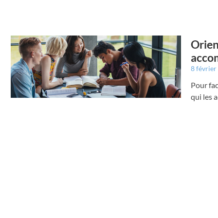
Orien
accom
8 févrie
Pour fac
qui les 