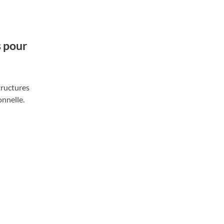
s pour
structures
onnelle.