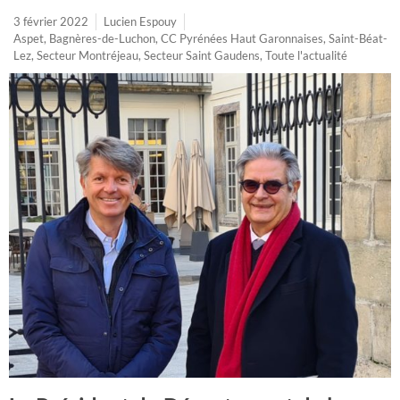
3 février 2022
Lucien Espouy
Aspet
,
Bagnères-de-Luchon
,
CC Pyrénées Haut Garonnaises
,
Saint-Béat-
Lez
,
Secteur Montréjeau
,
Secteur Saint Gaudens
,
Toute l'actualité