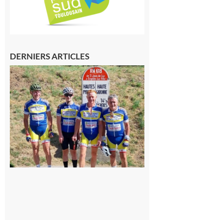
DERNIERS ARTICLES
Montréjeau
: Les sorties
du
Montréjeau
cyclo club
8 août 2026