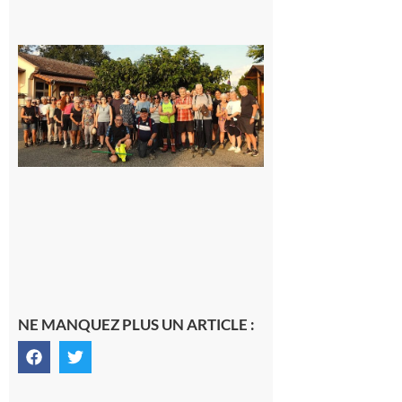
Saint-
Araille :
la
dernière
rando à
la
fraîche
de la
saison
était à
Cazac
8 août
2026
NE MANQUEZ PLUS UN ARTICLE :