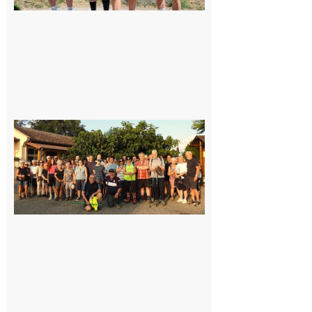
Saint-
Araille :
la
dernière
rando à
la
fraîche
de la
saison
était à
Cazac
8 août
2026