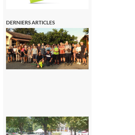
DERNIERS ARTICLES
Saint-
Araille :
la
dernière
rando à
la
fraîche
de la
saison
était à
Cazac
8 août
2026
Hesta
Gascona
de