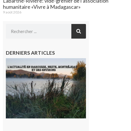
Labarthe-Rivière: vide-grenier de l’association
humanitaire «Vivre à Madagascar»
9 août 2026
DERNIERS ARTICLES
L’actualité
et les
sorties en
Barousse,
Neste,
Montréjeau
et ses
environs
9 août 2026