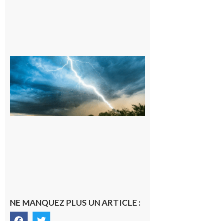
09/08/26 :
Vigilance
météorologique
orange pour
orages sur le
département de
la Haute-
Garonne
9 août 2026
NE MANQUEZ PLUS UN ARTICLE :