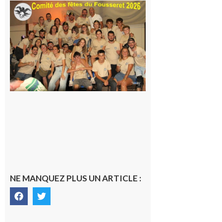
Le
Fousseret :
la Fête de
la Saint-
Pierre est
terminée,
les Vikings
sont
rentrés
chez eux
6 août 2026
NE MANQUEZ PLUS UN ARTICLE :