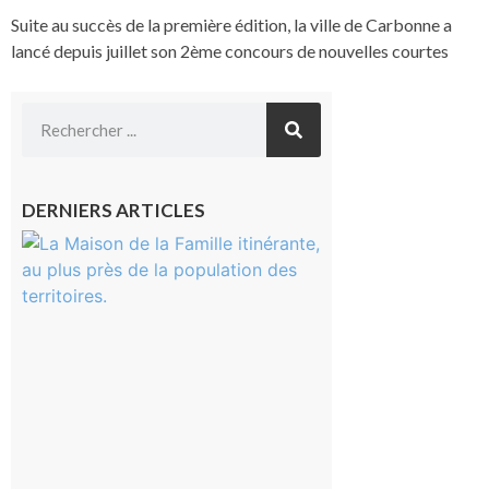
Suite au succès de la première édition, la ville de Carbonne a
lancé depuis juillet son 2ème concours de nouvelles courtes
DERNIERS ARTICLES
Castelnau-
Magnoac :
La rentrée
scolaire ?
Même pas
peur, avec
la Maison
de la
Famille
itinérante
7 août 2026