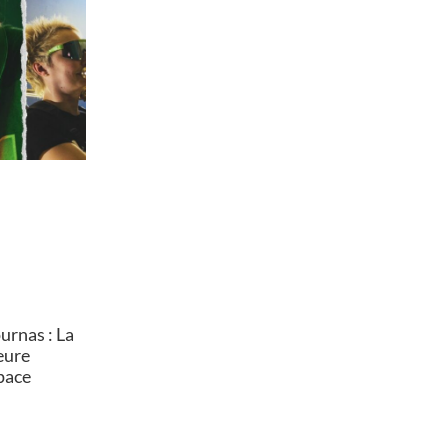
rnas : La
heure
pace