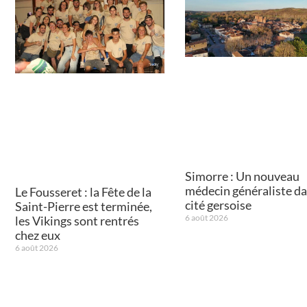
Simorre : Un nouveau
médecin généraliste da
Le Fousseret : la Fête de la
cité gersoise
Saint-Pierre est terminée,
6 août 2026
les Vikings sont rentrés
chez eux
6 août 2026