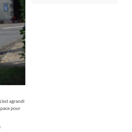
’est agrandi
espace pour
e