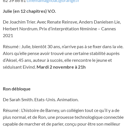
62 39 86 61
cinemamagnoac@orange.fr
Julie (en 12 chapitres) V.O.
De Joachim Trier. Avec Renate Reinsve, Anders Danielsen Lie,
Herbert Nordrum. Prix d’interprétation féminine – Cannes
2021
Résumé : Julie, bientôt 30 ans, n’arrive pas à se fixer dans la vie.
Alors qu’elle pense avoir trou­vé une certaine stabilité auprès
d’Aksel, 45 ans, auteur à succès, elle rencontre le jeune et
séduisant Eivind.
Mardi 2 novembre à 21h
Ron débloque
De Sarah Smith. Etats-Unis. Animation.
Résumé : L’histoire de Barney, un collégien tout ce qu’il y a de
plus normal, et de Ron, une prouesse technologique connectée
capable de marcher et de parler, conçu pour être son meilleur