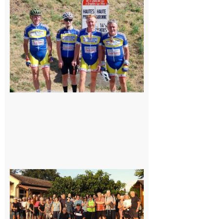
: Les sorties
du
Montréjeau
cyclo club
8 août 2026
Saint-
Araille :
la
dernière
rando à