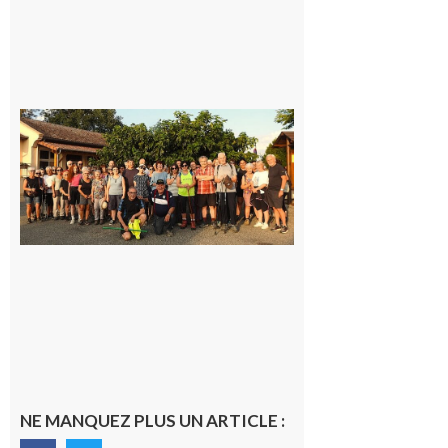
Saint-
Araille :
la
dernière
rando à
la
fraîche
de la
saison
était à
Cazac
8 août
2026
NE MANQUEZ PLUS UN ARTICLE :