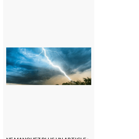
09/08/26 :
Vigilance
météorologique
orange pour
orages sur le
département de
la Haute-
Garonne
9 août 2026