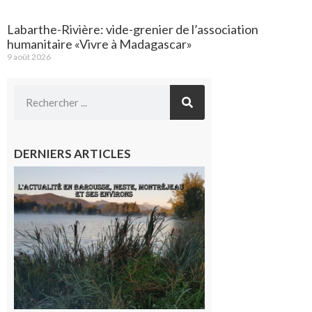
Labarthe-Rivière: vide-grenier de l’association
humanitaire «Vivre à Madagascar»
9 août 2026
DERNIERS ARTICLES
L’actualité
et les
sorties en
Barousse,
Neste,
Montréjeau
et ses
environs
9 août 2026